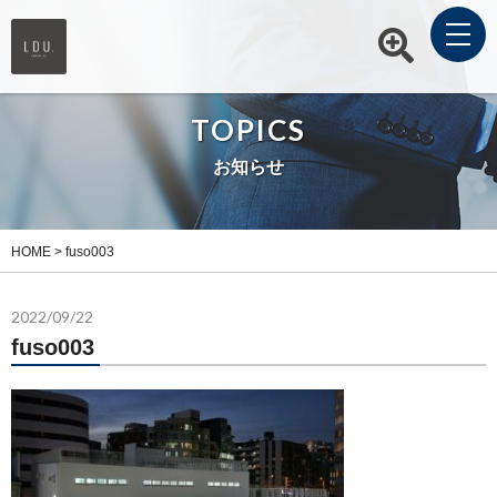
TOPICS
お知らせ
HOME
>
fuso003
2022/09/22
fuso003