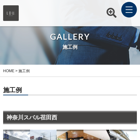
GALLERY
施工例
HOME
>
施工例
施工例
神奈川スバル荏田西