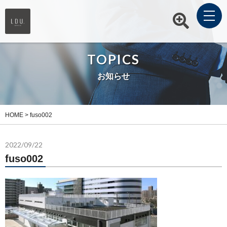
TOPICS
お知らせ
HOME
>
fuso002
2022/09/22
fuso002