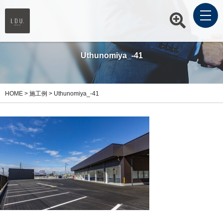
Uthunomiya_-41
HOME
>
施工例
>
Uthunomiya_-41